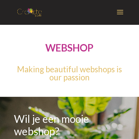
WEBSHOP
Making beautiful webshops is
our passion
Wil je een mooie
webshop?