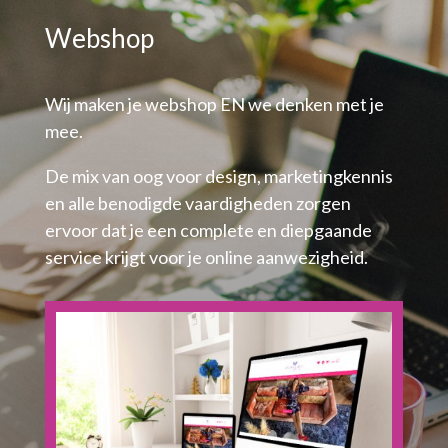
Webshop
Wij maken je webshop EN we denken met je
mee.
De mix van oog voor design, marketingkennis
en alle benodigde vaardigheden zorgen
ervoor dat je een complete en diepgaande
service krijgt voor je online aanwezigheid.