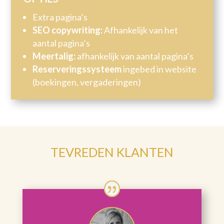
Extra pagina’s
SEO copywriting:
Afhankelijk van het
aantal pagina’s
Meertalig:
afhankelijk van aantal pagina’s
Reserveringssysteem
ingebed in website
(boekingen, vergaderingen)
TEVREDEN KLANTEN