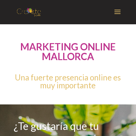
MARKETING ONLINE
MALLORCA
Una fuerte presencia online es
muy importante
¿Te gustaría que tu