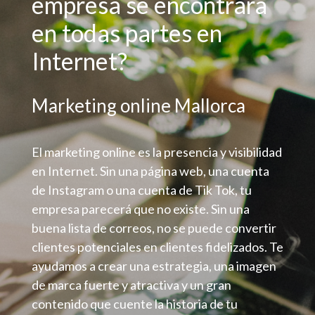
empresa se encontrara
en todas partes en
Internet?
Marketing online Mallorca
El marketing online es la presencia y visibilidad
en Internet. Sin una página web, una cuenta
de Instagram o una cuenta de Tik Tok, tu
empresa parecerá que no existe. Sin una
buena lista de correos, no se puede convertir
clientes potenciales en clientes fidelizados. Te
ayudamos a crear una estrategia, una imagen
de marca fuerte y atractiva y un gran
contenido que cuente la historia de tu