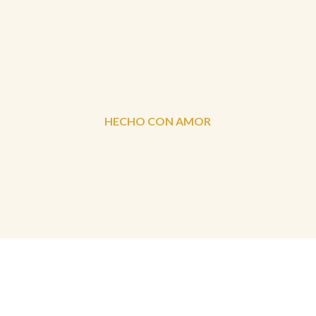
HECHO CON AMOR
DISEÑO BONITO