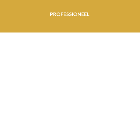
PROFESSIONEEL
WE DENKEN MET JE MEE
MET LIEFDE GEMAAKT