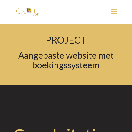
PROJECT
Aangepaste website met
boekingssysteem